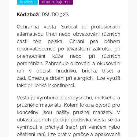
novinka
doporučujeme
Kód zboží:
RSUDO 3XS
Ochranná vesta Suitical je profesionální
alternativou límci nebo obvazování různých
částí těla pejska. Chrání psa během
rekonvalescence po lékařském zákroku, při
onemocnění kůže nebo při různých
poraněních. Zabraňuje olizování a okusování
ran v oblasti hrudníku, břicha, třísel a
zad. Omezuje drbání při alergiích. Lze využít
také při lehké inkontinenci.
Vesta je vyrobena z prodyšného, měkkého a
pružného materiálu. Kolem krku a otvorů pro
končetiny jsou našity pružné manžety. V
oblasti zadních partií je podšívka. Vesta se dá
vyhrnout a přichytit (např. při venčení nebo
ošetření ran). Lze prát v pračce a opakovaně