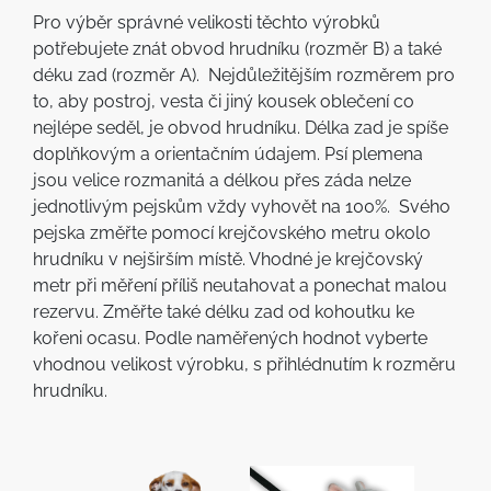
Pro výběr správné velikosti těchto výrobků
potřebujete znát obvod hrudníku (rozměr B) a také
déku zad (rozměr A). Nejdůležitějším rozměrem pro
to, aby postroj, vesta či jiný kousek oblečení co
nejlépe seděl, je obvod hrudníku. Délka zad je spíše
doplňkovým a orientačním údajem. Psí plemena
jsou velice rozmanitá a délkou přes záda nelze
jednotlivým pejskům vždy vyhovět na 100%. Svého
pejska změřte pomocí krejčovského metru okolo
hrudníku v nejširším místě. Vhodné je krejčovský
metr při měření příliš neutahovat a ponechat malou
rezervu. Změřte také délku zad od kohoutku ke
kořeni ocasu. Podle naměřených hodnot vyberte
vhodnou velikost výrobku, s přihlédnutím k rozměru
hrudníku.