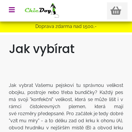
Doprava zdarma nad 1500,-
Jak vybírat
Jak vybrat Vašemu pejskovi tu správnou velikost
obojku, postroje nebo třeba bundičky? Každý pes
má svoji "konfekční" velikost, která se může lišit i v
rámci čistokrevných plemen, která mají
své rozměry předepsané. Pro začátek je tedy dobré
"vzít mu míry" - a to délku zad od krku k ohonu (A),
obvod hrudníku v nejširším místě (B) a obvod krku