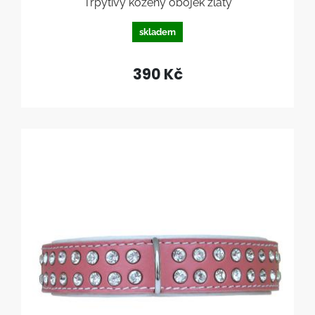
Třpytivý kožený obojek zlatý
skladem
390 Kč