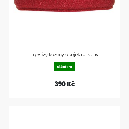
Třpytivý kožený obojek červený
skladem
390 Kč