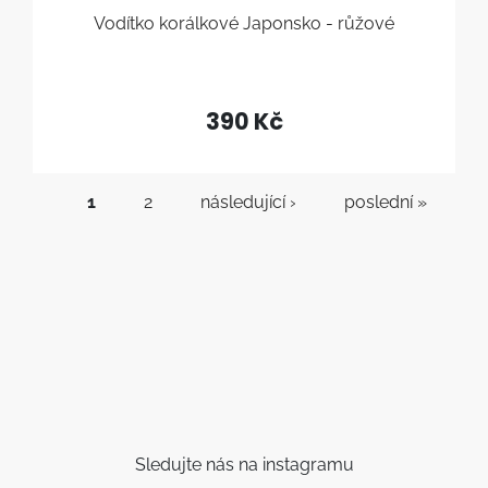
Vodítko korálkové Japonsko - růžové
390 Kč
STRÁNKY
1
2
následující ›
poslední »
Sledujte nás na instagramu