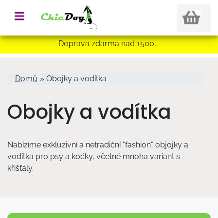
Doprava zdarma nad 1500,-
Jste zde
Domů
» Obojky a vodítka
Obojky a vodítka
Nabízíme exkluzivní a netradiční "fashion" objojky a
vodítka pro psy a kočky, včetně mnoha variant s
křišťály.