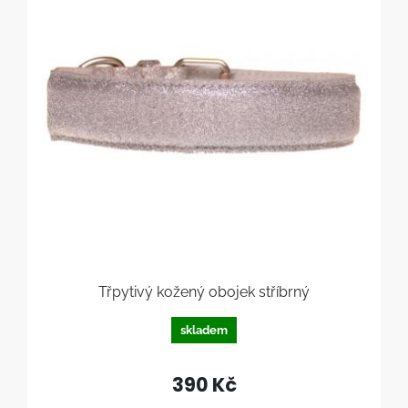
Třpytivý kožený obojek stříbrný
skladem
390 Kč