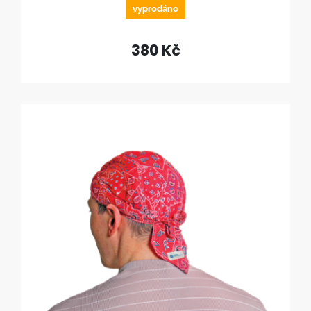
vyprodáno
380 Kč