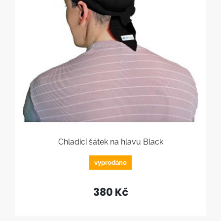
Chladící šátek na hlavu Black
vyprodáno
380 Kč