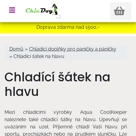
Doprava zdarma nad 1500,-
Jste zde
Domů
»
Chladící doplňky pro paničky a páníčky
» Chladící šátek na hlavu
Chladící šátek na
hlavu
Mezi chladícími výrobky Aqua CoolKeeper
naleznete také chladící šátky na hlavu. Upevňují se
uvázáním na uzel. Příjemně chladí Vaši hlavu při
sportu, procházkách nebo na prudkém sluníčku. Lze