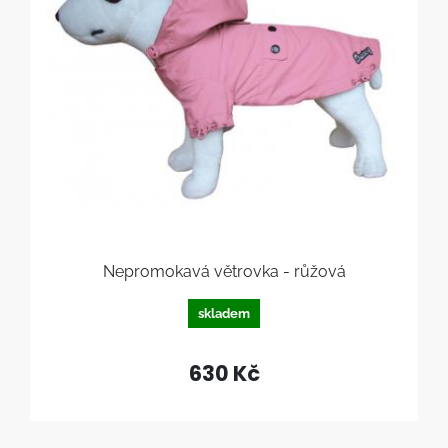
Nepromokavá větrovka - růžová
skladem
630 Kč