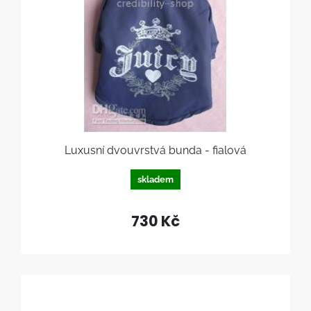
Luxusní dvouvrstvá bunda - fialová
skladem
730 Kč