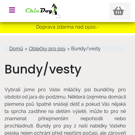
Doprava zdarma nad 1500,-
Jste zde
Domů
»
Oblečky pro psy
» Bundy/vesty
Bundy/vesty
Vybrali jsme pro Vaše miláčky psí bundičky pro
období od jara do podzimu. Některá (zejména domácí)
plemena psů špatně snášejí déšť a pokud Vás nějaká
ta sprcha zastihne na delším výletě, může to pro ně
znamenat přinejmenším nepohodlí nebo
prochladnutí. Bundy pro psy z naší nabídky Vašeho
pejska nejen ochrání před nepřízní počasí, ale zároveň