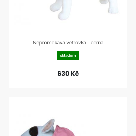
Nepromokavá větrovka - černá
skladem
630 Kč