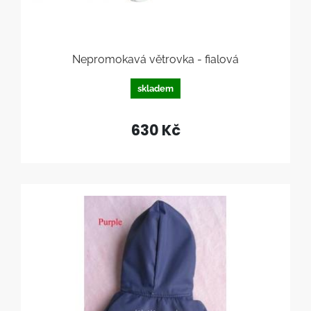
Nepromokavá větrovka - fialová
skladem
630 Kč