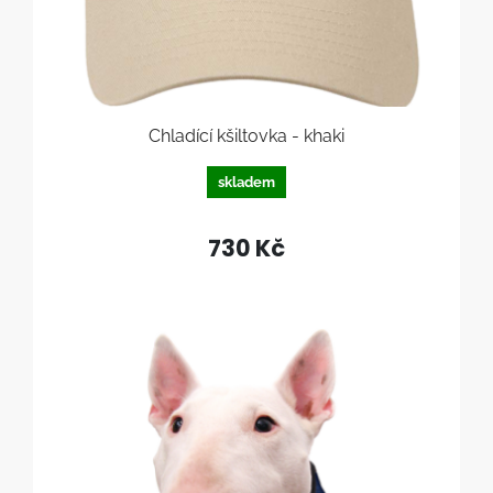
Chladící kšiltovka - khaki
skladem
730 Kč