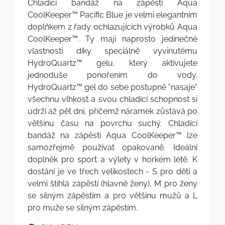
Chladící bandáž na zápěstí Aqua
CoolKeeper™ Pacific Blue je velmi elegantním
doplňkem z řady ochlazujících výrobků Aqua
CoolKeeper™. Ty mají naprosto jedinečné
vlastnosti díky speciálně vyvinutému
HydroQuartz™ gelu, který aktivujete
jednoduše ponořením do vody.
HydroQuartz™ gel do sebe postupně "nasaje"
všechnu vlhkost a svou chladící schopnost si
udrží až pět dní, přičemž náramek zůstává po
většinu času na povrchu suchý. Chladící
bandáž na zápěstí Aqua CoolKeeper™ lze
samozřejmě používat opakovaně. Ideální
doplněk pro sport a výlety v horkém létě. K
dostání je ve třech velikostech - S pro děti a
velmi štíhlá zápěstí (hlavně ženy), M pro ženy
se silným zápěstím a pro většinu mužů a L
pro muže se silným zápěstím.