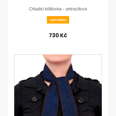
Chladící kšiltovka - antracitová
vyprodáno
730 Kč