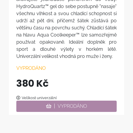
HydroQuartz™ gel do sebe postupně "nasaje"
všechnu vlhkost a svou chladící schopnost si
udrží až pět dní, přičemž šátek zůstává po
většinu času na povrchu suchý. Chladící šátek
na hlavu Aqua Coolkeeper™ lze samozřejmě
používat opakovaně. Ideální doplněk pro
sport a dlouhé výlety v horkém létě.
Univerzální velikost vhodná pro muže i ženy.
VYPRODÁNO
380 Kč
Velikost univerzální
VYPRODÁNO