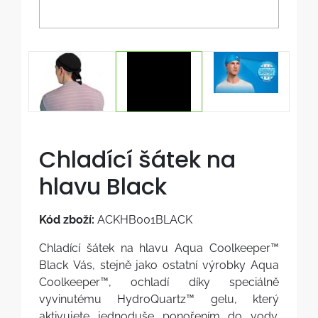
Chladící šátek na
hlavu Black
Kód zboží:
ACKHB001BLACK
Chladící šátek na hlavu Aqua Coolkeeper™
Black Vás, stejně jako ostatní výrobky Aqua
Coolkeeper™, ochladí díky speciálně
vyvinutému HydroQuartz™ gelu, který
aktivujete jednoduše ponořením do vody.