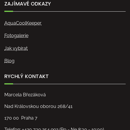
ZAJÍMAVÉ ODKAZY
AquaCoolKeeper
Fotogalerie
Jak vybírat
Blog
RYCHLÝ KONTAKT
Marcela Březáková
Nad Královskou oborou 268/41
170 00 Praha 7
Telefon: +420 739 254 992 (Po - Ne 8:30 - 19:00)