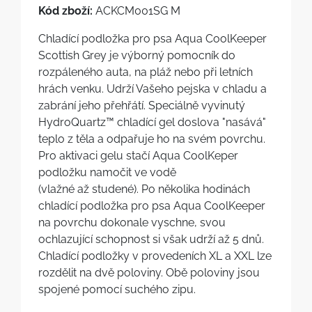
Kód zboží:
ACKCM001SG M
Chladící podložka pro psa Aqua CoolKeeper
Scottish Grey je výborný pomocník do
rozpáleného auta, na pláž nebo při letních
hrách venku. Udrží Vašeho pejska v chladu a
zabrání jeho přehřátí. Speciálně vyvinutý
HydroQuartz™ chladící gel doslova "nasává"
teplo z těla a odpařuje ho na svém povrchu.
Pro aktivaci gelu stačí Aqua CoolKeper
podložku namočit ve vodě
(vlažné až studené). Po několika hodinách
chladící podložka pro psa Aqua CoolKeeper
na povrchu dokonale vyschne, svou
ochlazující schopnost si však udrží až 5 dnů.
Chladící podložky v provedeních XL a XXL lze
rozdělit na dvě poloviny. Obě poloviny jsou
spojené pomocí suchého zipu.